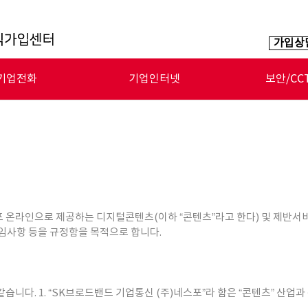
가입상
기업전화
기업인터넷
보안/CC
인터넷전화(키폰)
비즈인터넷
클라우드 
국대표번호
프리밴
LTE 클라우
용(타지역) 전화
원룸인터넷+TV
클라우드 시
포 온라인으로 제공하는 디지털콘텐츠(이하 “콘텐츠”라고 한다) 및 제반
웹팩스
책임사항 등을 규정함을 목적으로 합니다.
IP-PBX
습니다. 1. “SK브로드밴드 기업통신 (주)네스포”라 함은 “콘텐츠” 산