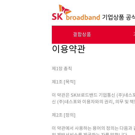
결합상품
이용약관
기업 
전
제1장 총칙
착신전
제1조 [목적]
이 약관은 SK브로드밴드 기업통신 (주)네스
신 (주)네스포와 이용자와의 권리, 의무 및 
제2조 [정의]
이 약관에서 사용하는 용어의 정의는 다음과 같